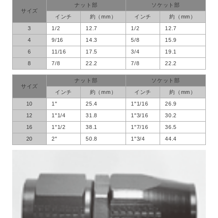
ナット部
ソケット部
サイズ
インチ
約（mm）
インチ
約（mm）
3
1/2
12.7
1/2
12.7
4
9/16
14.3
5/8
15.9
6
11/16
17.5
3/4
19.1
8
7/8
22.2
7/8
22.2
ナット部
ソケット部
サイズ
インチ
約（mm）
インチ
約（mm）
10
1"
25.4
1"1/16
26.9
12
1"1/4
31.8
1"3/16
30.2
16
1"1/2
38.1
1"7/16
36.5
20
2"
50.8
1"3/4
44.4