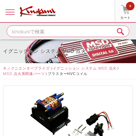
0
カート
イグニッション システム MSD 点火
キノクニエンタープライズ
イグニッション システム MSD 点火
MSD 点火系関連パーツ
ブラスターHVCコイル