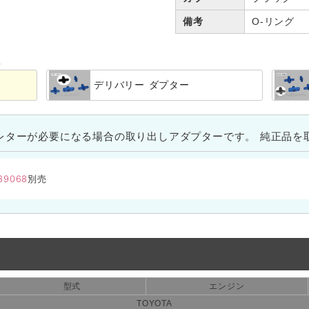
備考
O-リング
る
デリバリー ダプター
レターが必要になる場合の取り出しアダプターです。 純正品を
89068
別売
型式
エンジン
TOYOTA