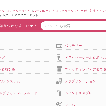
テム
コレクタータンク
ハーフINポンプ コレクタータンク 各種
直付フィル
ンフィルター＋アダプターセット
は見つかりましたか？
キ
バッテリー
ング
ドライバークール＆ボト
ー＆熱対策
フィッティング・アダプ
エル システム
ファブリケーション
,ルブリカンツ＆フルード
ペイント＆スプレー
ツール