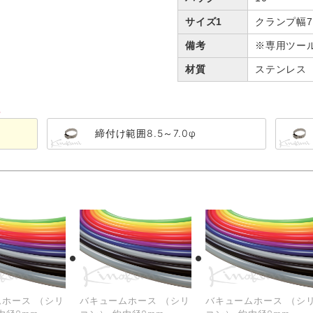
サイズ1
クランプ幅7
備考
※専用ツー
材質
ステンレス
る
締付け範囲8.5～7.0φ
ホース （シリ
バキュームホース （シリ
バキュームホース （シ