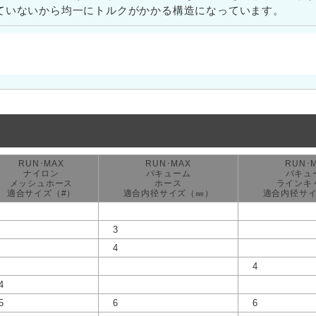
ていないから均一にトルクがかかる構造になっています。
RUN･MAX
RUN･MAX
RUN･
ナイロン
バキューム
バキュ
メッシュホース
ホース
ラインキ
適合サイズ（#）
適合内径サイズ（㎜）
適合内径サ
3
4
4
4
5
6
6