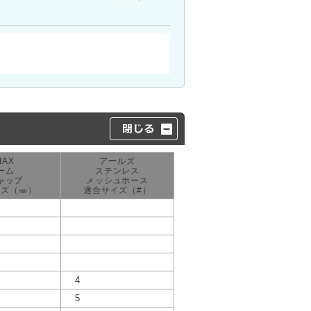
MAX
アールズ
ーム
ステンレス
ャップ
メッシュホース
イズ（㎜）
適合サイズ（#）
4
5