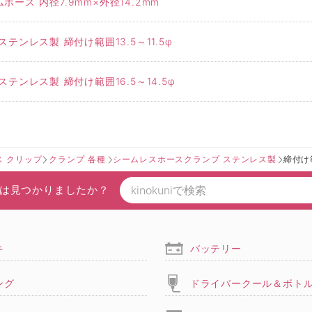
ース 内径7.9mm×外径14.2mm
ンレス製 締付け範囲13.5～11.5φ
テンレス製 締付け範囲16.5～14.5φ
ス クリップ
クランプ 各種
シームレスホースクランプ ステンレス製
締付け範
は見つかりましたか？
キ
バッテリー
ング
ドライバークール＆ボト