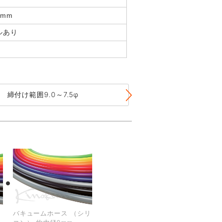
mm
ルあり
締付け範囲9.0～7.5φ
締付け範囲10.0
リ
バキュームホース （シリ