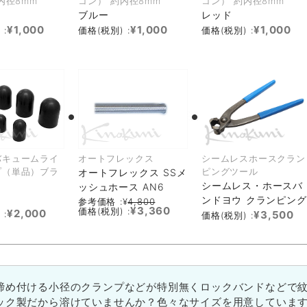
内径8mm
コン） 約内径8mm
コン） 約内径8mm
ブルー
レッド
¥1,000
¥1,000
¥1,000
 :
価格(税別) :
価格(税別) :
バキュームライ
オートフレックス
シームレスホースクラン
プ（単品）ブラ
ピングツール
オートフレックス SSメ
シームレス・ホースバ
ッシュホース AN6
ンドヨウ クランピング
参考価格 :¥
4,800
¥3,360
価格(税別) :
¥2,000
 :
¥3,500
価格(税別) :
締め付ける小径のクランプなどが特別無くロックバンドなどで
ック製だから溶けていませんか？色々なサイズを用意していま