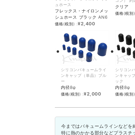
コン） 約
ュホース
クリア
フレックス・ナイロンメッ
価格(税別)
シュホース ブラック AN6
¥2,400
価格(税別) :
シリコンバキュームライ
シリコン
ンキャップ（単品）ブル
ンキャッ
ー
ック
内径8φ
内径8φ
¥2,000
価格(税別) :
価格(税別)
今まではバキュームラインなどを
特に熱のかかる部分などプラスチ