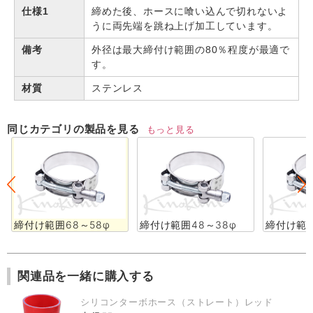
仕様1
締めた後、ホースに喰い込んで切れないよ
うに両先端を跳ね上げ加工しています。
備考
外径は最大締付け範囲の80％程度が最適で
す。
材質
ステンレス
同じカテゴリの製品を見る
もっと見る
締付け範囲68～58φ
締付け範囲48～38φ
締付け範囲
関連品を一緒に購入する
シリコンターボホース（ストレート）レッド