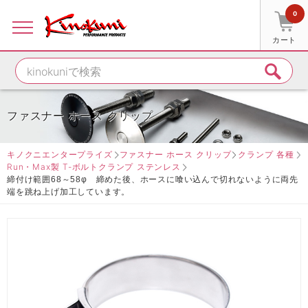
0
カート
ファスナー ホース クリップ
キノクニエンタープライズ
ファスナー ホース クリップ
クランプ 各種
Run・Max製 T-ボルトクランプ ステンレス
締付け範囲68～58φ 締めた後、ホースに喰い込んで切れないように両先
端を跳ね上げ加工しています。