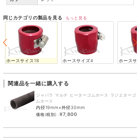
同じカテゴリの製品を見る
もっと見る
ホースサイス18
ホースサイズ4
ホースサ
関連品を一緒に購入する
ジャバラ マルチ ヒーターゴムホース ラジエターゴ
ムホース
内径19mm×外径30mm
¥7,800
価格(税別) :