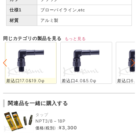
仕様1
ブローバイライン,etc
材質
アルミ製
同じカテゴリの製品を見る
もっと見る
差込口17.0&19.0φ
差込口4.0&5.0φ
差込口6.0
関連品を一緒に購入する
タップ
NPT3/8－18P
¥3,300
価格(税別) :