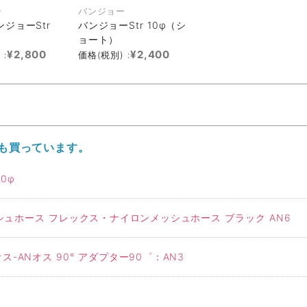
ー
バンジョー
ジョーStr
バンジョーStr 10φ（シ
ョート）
¥2,800
¥2,400
 :
価格(税別) :
も買っています。
0φ
ュホース フレックス・ナイロンメッシュホース ブラック AN6
-ANオス 90° アダプター90゜：AN3