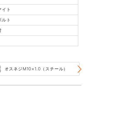
マイト
ボルト
付
オスネジM10×1.0（スチール）
オスネジM10×1.