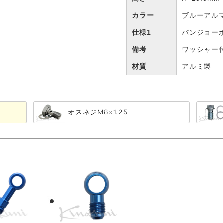
カラー
ブルーアル
仕様1
バンジョー
備考
ワッシャー
材質
アルミ製
る
オスネジM8×1.25