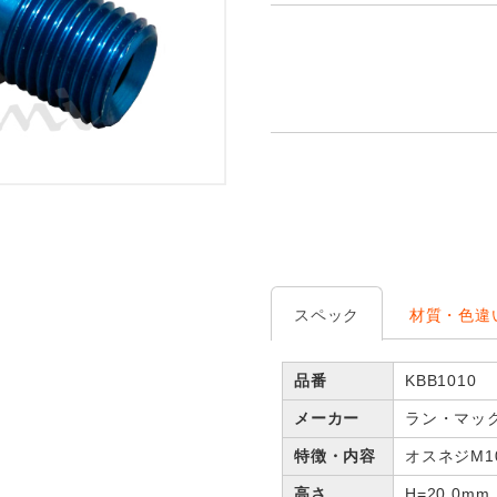
スペック
材質・色違
品番
KBB1010
メーカー
ラン・マッ
特徴・内容
オスネジM10
高さ
H=20.0mm