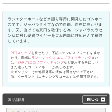
ラジエターホースなど水廻り専用に開発したゴムホー
スです。ジャバラタイプなので自由、自在に曲がりま
す。又、曲げても真円を確保する為、ジャバラのラセ
ン状に対し硬質ワイヤーをゴム内部に埋め込んで補強
しています。
PETスリーブ
を被せたり、下記ステンレスブレードを被せ
ラン・マックス エコノフィッティング
たり、両端に
また
EARL'Sエコノフィッティング
は、
など使用する事により
また違ったコーディネートが楽しめます。
※ガソリン、その他揮発系の液体は通さないで下さい。
尚、クーラント（エチレングリコール）は使用可能です。
製品詳細