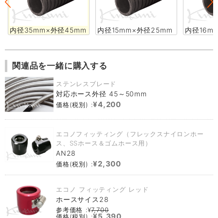
内径35mm×外径45mm
内径15mm×外径25mm
内径16m
関連品を一緒に購入する
ステンレスブレード
対応ホース外径 45～50mm
¥4,200
価格(税別) :
エコノフィッティング（フレックスナイロンホー
ス、SSホース＆ゴムホース用）
AN28
¥2,300
価格(税別) :
エコノ フィッティング レッド
ホースサイス28
参考価格 :¥
7,700
¥5,390
価格(税別) :