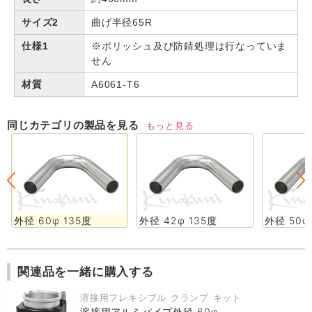
サイズ2
曲げ半径65R
仕様1
※ポリッシュ及び防錆処理は行なっていま
せん
材質
A6061-T6
同じカテゴリの製品を見る
もっと見る
外径 60φ 135度
外径 42φ 135度
外径 50φ
関連品を一緒に購入する
溶接用フレキシブル クランプ キット
溶接用アルミパイプ外径 60φ