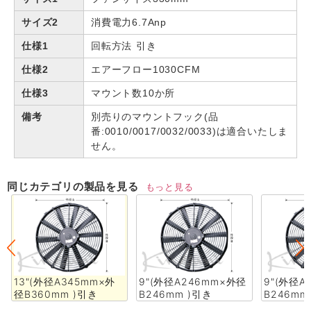
サイズ2
消費電力6.7Anp
仕様1
回転方法 引き
仕様2
エアーフロー1030CFM
仕様3
マウント数10か所
備考
別売りのマウントフック(品
番:0010/0017/0032/0033)は適合いたしま
せん。
同じカテゴリの製品を見る
もっと見る
13"(外径A345mm×外
9"(外径A246mm×外径
9"(外径A
径B360mm )引き
B246mm )引き
B246mm