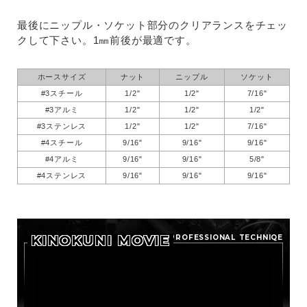
最後にニップル・ソケット部分のクリアランスをチェッ
クして下さい。1㎜前後が最適です。
ホースサイズ
ナット
ニップル
ソケット
#3スチール
1/2"
1/2"
7/16"
#3アルミ
1/2"
1/2"
1/2"
#3ステンレス
1/2"
1/2"
7/16"
#4スチール
9/16"
9/16"
9/16"
#4アルミ
9/16"
9/16"
5/8"
#4ステンレス
9/16"
9/16"
9/16"
KINOKUNI MOVIE
PROFESSIONAL TECHNIQE