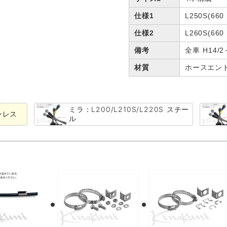
仕様1
L250S(660
仕様2
L260S(660
備考
全車 H14/2
材質
ホースエン
る
ミラ：L200/L210S/L220S スチー
テンレス
ル