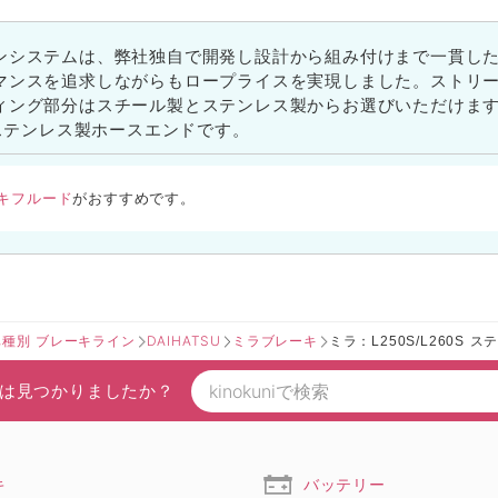
ンシステムは、弊社独自で開発し設計から組み付けまで一貫し
マンスを追求しながらもロープライスを実現しました。ストリ
ィング部分はスチール製とステンレス製からお選びいただけま
はステンレス製ホースエンドです。
キフルード
がおすすめです。
車種別 ブレーキライン
DAIHATSU
ミラブレーキ
ミラ：L250S/L260S ステ
は見つかりましたか？
キ
バッテリー