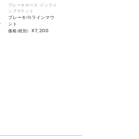
イ
ブレーキホース インライ
ンブラケット
ブレーキINラインマウ
ー
ント
¥7,200
価格(税別) :