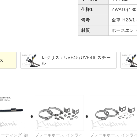
仕様1
ZWA10(180
備考
全車 H23/1
材質
ホースエン
る
レクサス：UVF45/UVF46 スチー
ス
ル
ーティング 加
ブレーキホース インライ
ブレーキホース インラ