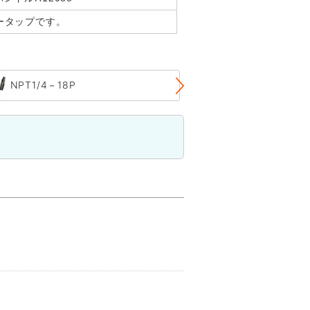
ータップです。
NPT1/4－18P
PT1/4－19P