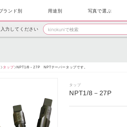
ブランド別
用途別
写真で選ぶ
を入力してください
ー
タップ
NPT1/8－27P NPTテーパータップです。
タップ
NPT1/8－27P