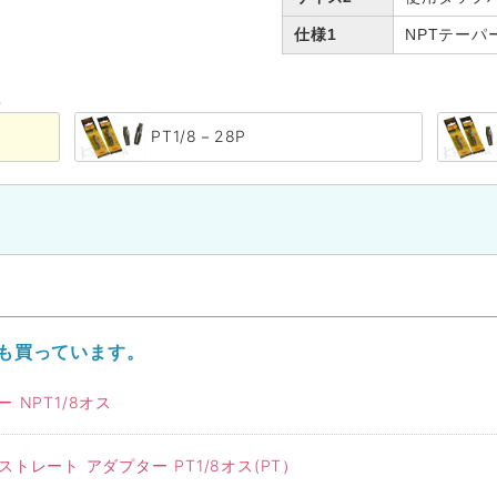
仕様1
NPTテーパ
る
PT1/8－28P
も買っています。
 NPT1/8オス
 ストレート アダプター PT1/8オス(PT）