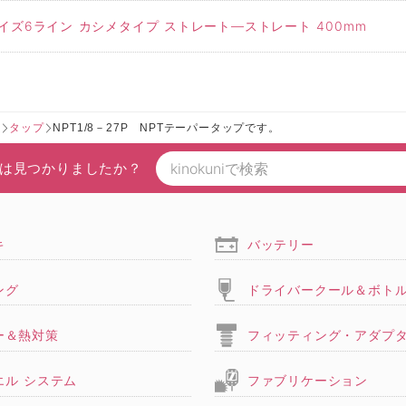
イズ6ライン カシメタイプ ストレート―ストレート 400mm
ー
タップ
NPT1/8－27P NPTテーパータップです。
は見つかりましたか？
キ
バッテリー
ング
ドライバークール＆ボト
ー＆熱対策
フィッティング・アダプ
エル システム
ファブリケーション