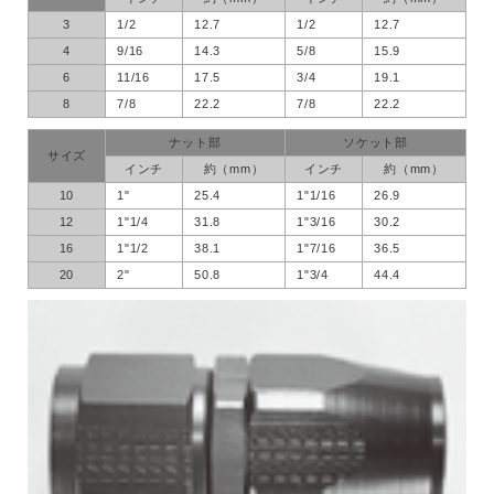
3
1/2
12.7
1/2
12.7
4
9/16
14.3
5/8
15.9
6
11/16
17.5
3/4
19.1
8
7/8
22.2
7/8
22.2
ナット部
ソケット部
サイズ
インチ
約（mm）
インチ
約（mm）
10
1"
25.4
1"1/16
26.9
12
1"1/4
31.8
1"3/16
30.2
16
1"1/2
38.1
1"7/16
36.5
20
2"
50.8
1"3/4
44.4